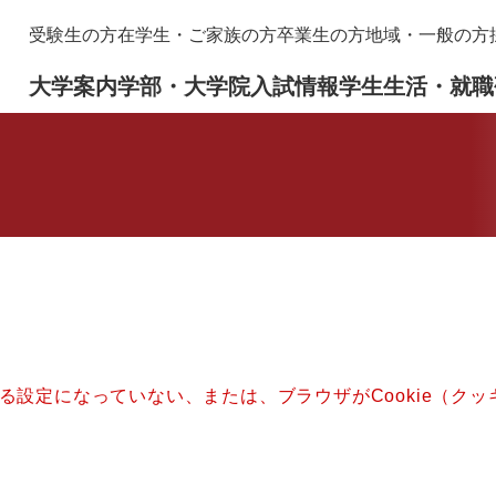
メニューを飛ばして本文へ
本
受験生の方
在学生・ご家族の方
卒業生の方
地域・一般の方
文
大学案内
学部・大学院
入試情報
学生生活・就職
きる設定になっていない、または、ブラウザがCookie（