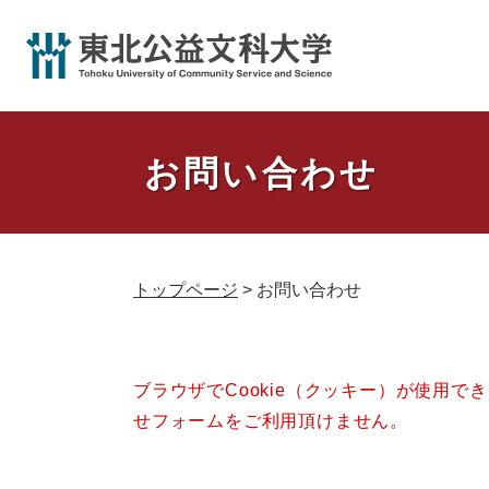
ペ
ー
ジ
の
先
頭
お問い合わせ
で
す
。
トップページ
>
お問い合わせ
本
ブラウザでCookie（クッキー）が使用で
文
せフォームをご利用頂けません。