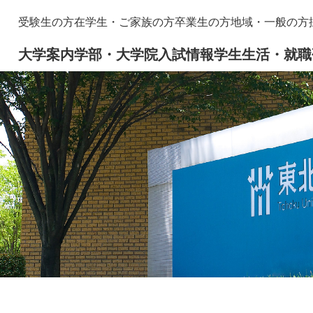
メニューを飛ばして本文へ
本
受験生の方
在学生・ご家族の方
卒業生の方
地域・一般の方
文
大学案内
学部・大学院
入試情報
学生生活・就職