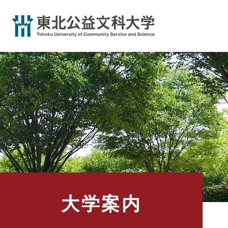
ペ
ー
ジ
の
先
頭
で
す
。
大学案内