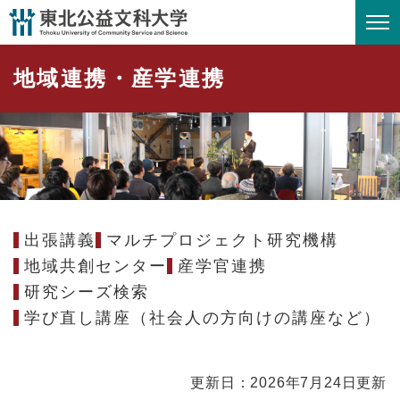
ペ
メニューを飛ばして本文へ
地域連携・産学連携
ー
ジ
地域連携・産学連携
の
先
頭
で
す
。
出張講義
マルチプロジェクト研究機構
地域共創センター
産学官連携
研究シーズ検索
学び直し講座（社会人の方向けの講座など）
本
更新日：2026年7月24日更新