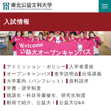
ペ
メニューを飛ばして本文へ
ー
ジ
入試情報
の
先
頭
で
す
。
アドミッション・ポリシー
入学者選抜
オープンキャンパス
進学説明会
出張講義
大学案内（パンフレット）
資料請求
学費・奨学制度
聴講生・科目等履修生、研究生制度
動画で紹介、公益大！
公益大Q&A