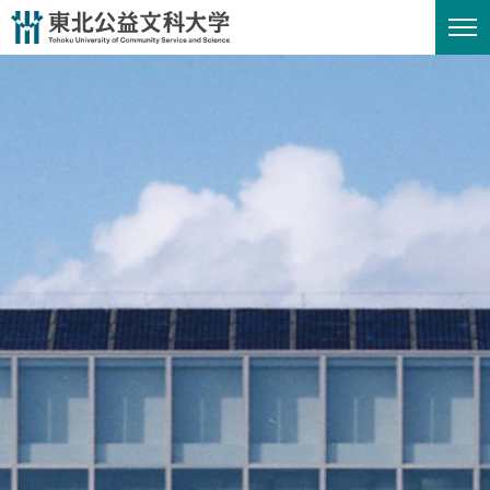
ペ
メニューを飛ばして本文へ
ー
ジ
の
先
頭
で
す
。