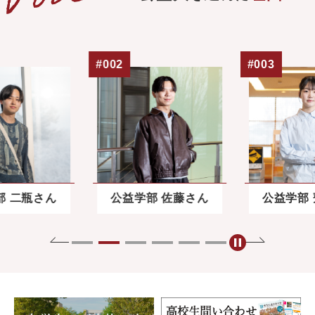
#002
#003
部 二瓶さん
公益学部 佐藤さん
公益学部