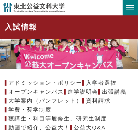
ペ
メニューを飛ばして本文へ
ー
ジ
入試情報
の
先
頭
で
す
。
アドミッション・ポリシー
入学者選抜
オープンキャンパス
進学説明会
出張講義
大学案内（パンフレット）
資料請求
学費・奨学制度
聴講生・科目等履修生、研究生制度
動画で紹介、公益大！
公益大Q&A