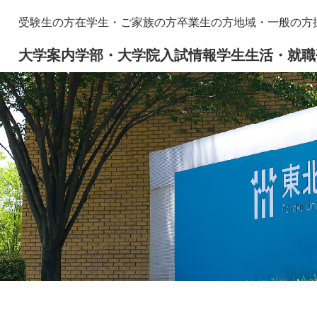
メニューを飛ばして本文へ
本
受験生の方
在学生・ご家族の方
卒業生の方
地域・一般の方
文
大学案内
学部・大学院
入試情報
学生生活・就職