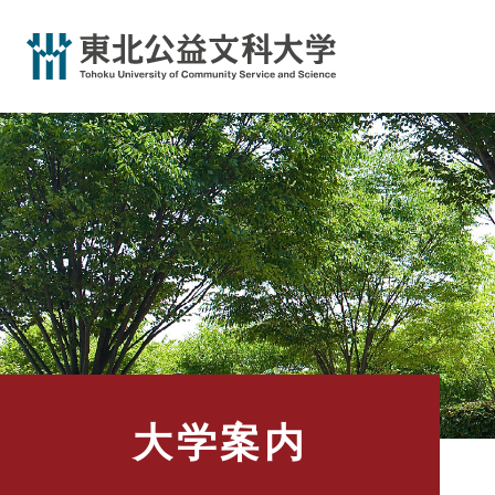
ペ
ー
ジ
の
先
頭
で
す
。
大学案内