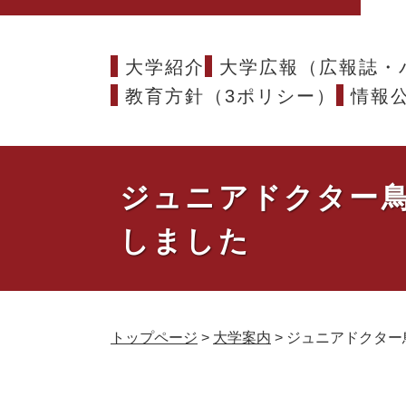
大学紹介
大学広報（広報誌・
教育方針（3ポリシー）
情報
ジュニアドクター
しました
トップページ
>
大学案内
>
ジュニアドクター
本
文