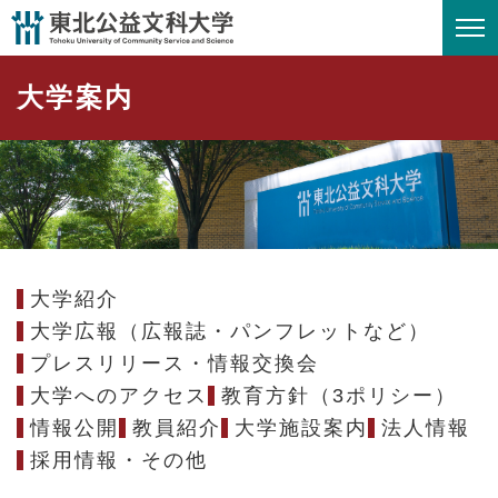
ペ
メニューを飛ばして本文へ
ー
ジ
大学案内
の
先
頭
で
す
。
大学紹介
大学広報（広報誌・パンフレットなど）
プレスリリース・情報交換会
大学へのアクセス
教育方針（3ポリシー）
情報公開
教員紹介
大学施設案内
法人情報
採用情報・その他