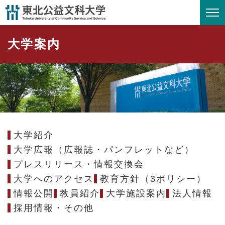
ペ
メニューを飛ばして本文へ
ー
ジ
大学案内
の
先
頭
で
す
。
大学紹介
大学広報（広報誌・パンフレットなど）
プレスリリース・情報交換会
大学へのアクセス
教育方針（3ポリシー）
情報公開
教員紹介
大学施設案内
法人情報
採用情報・その他