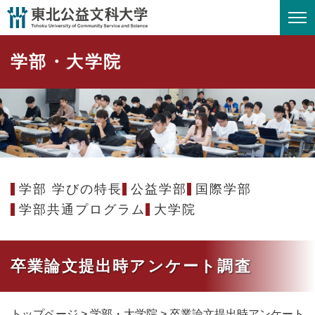
ペ
メニューを飛ばして本文へ
ー
ジ
学部・大学院
の
先
頭
で
す
。
学部 学びの特長
公益学部
国際学部
学部共通プログラム
大学院
卒業論文提出時アンケート調査
トップページ
>
学部・大学院
>
卒業論文提出時アンケート