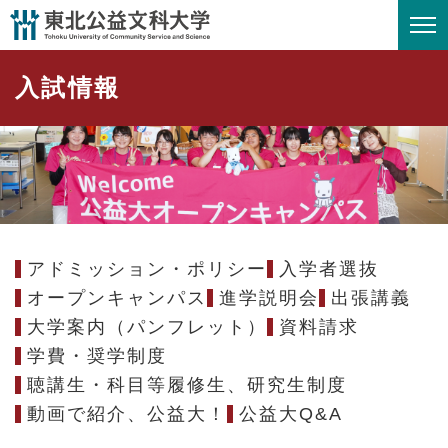
ペ
メニューを飛ばして本文へ
ー
ジ
入試情報
の
先
頭
で
す
。
アドミッション・ポリシー
入学者選抜
オープンキャンパス
進学説明会
出張講義
大学案内（パンフレット）
資料請求
学費・奨学制度
聴講生・科目等履修生、研究生制度
動画で紹介、公益大！
公益大Q&A