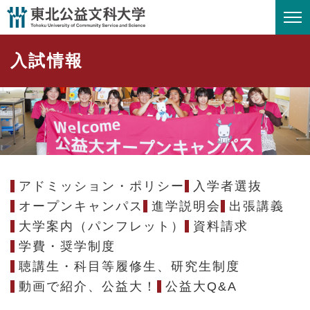
ペ
メニューを飛ばして本文へ
ー
ジ
入試情報
の
先
頭
で
す
。
アドミッション・ポリシー
入学者選抜
オープンキャンパス
進学説明会
出張講義
大学案内（パンフレット）
資料請求
学費・奨学制度
聴講生・科目等履修生、研究生制度
動画で紹介、公益大！
公益大Q&A