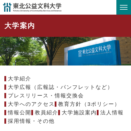
ペ
メニューを飛ばして本文へ
ー
ジ
大学案内
の
先
頭
で
す
。
大学紹介
大学広報（広報誌・パンフレットなど）
プレスリリース・情報交換会
大学へのアクセス
教育方針（3ポリシー）
情報公開
教員紹介
大学施設案内
法人情報
採用情報・その他