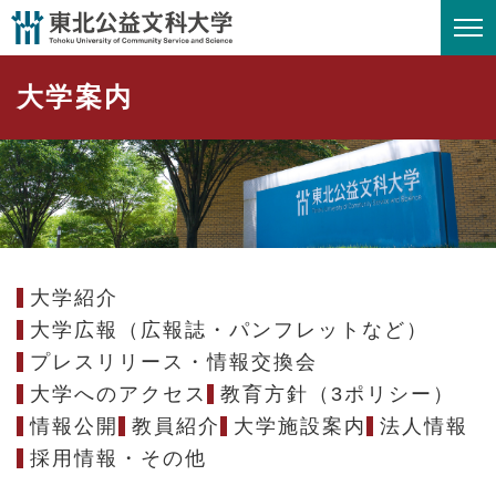
ペ
メニューを飛ばして本文へ
ー
ジ
大学案内
の
先
頭
で
す
。
大学紹介
大学広報（広報誌・パンフレットなど）
プレスリリース・情報交換会
大学へのアクセス
教育方針（3ポリシー）
情報公開
教員紹介
大学施設案内
法人情報
採用情報・その他