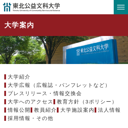
ペ
メニューを飛ばして本文へ
ー
ジ
大学案内
の
先
頭
で
す
。
大学紹介
大学広報（広報誌・パンフレットなど）
プレスリリース・情報交換会
大学へのアクセス
教育方針（3ポリシー）
情報公開
教員紹介
大学施設案内
法人情報
採用情報・その他