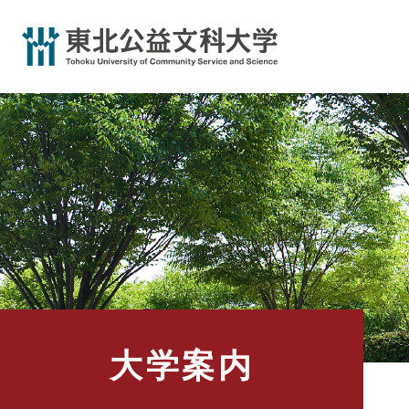
ペ
ー
ジ
の
先
頭
で
す
。
大学案内