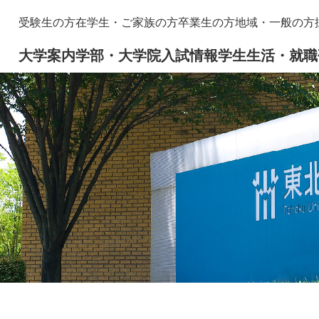
メニューを飛ばして本文へ
本
受験生の方
在学生・ご家族の方
卒業生の方
地域・一般の方
文
大学案内
学部・大学院
入試情報
学生生活・就職