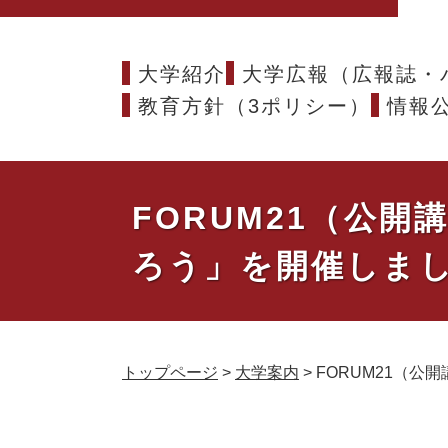
大学紹介
大学広報（広報誌・
教育方針（3ポリシー）
情報
FORUM21（公
ろう」を開催しま
トップページ
>
大学案内
>
FORUM21（
本
文