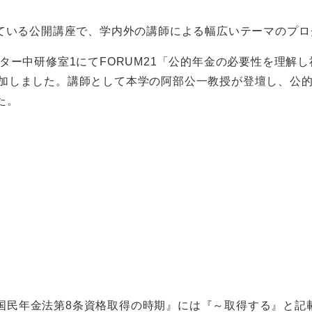
している公開講座で、学内外の講師による幅広いテーマのプ
ンター中研修室1にてFORUM21「公的年金の必要性を理解
参加しました。講師として本学の阿部公一教授が登壇し、公
た。
国民年金法第8条資格取得の時期』には『～取得する』と記