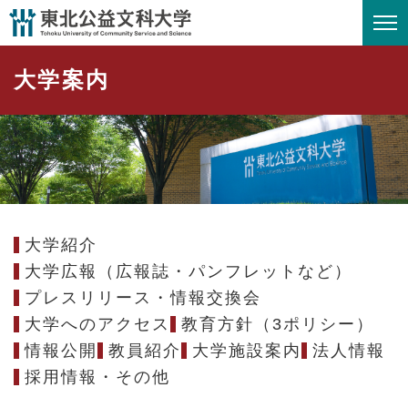
ペ
メニューを飛ばして本文へ
ー
ジ
大学案内
の
先
頭
で
す
。
大学紹介
大学広報（広報誌・パンフレットなど）
プレスリリース・情報交換会
大学へのアクセス
教育方針（3ポリシー）
情報公開
教員紹介
大学施設案内
法人情報
採用情報・その他