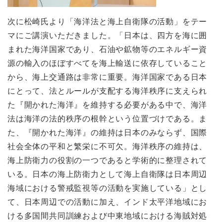
次に松崎氏より「海洋法と海上自衛隊の活動」をテー
マにご講演いただきました。「日本は、四方を海に囲
まれた海洋国家であり、石油や鉱物等のエネルギー資
源の輸入のほぼすべてを海上輸送に依存していること
から、海上交通路は非常に重要。海洋国家である日本
にとって、法とルールが支配する海洋秩序に支えられ
た『開かれた海洋』を維持する必要がある中で、海洋
法は海洋の法的秩序の根幹という位置づけである。ま
た、『開かれた海洋』の維持は日本のみならず、国際
社会全体の平和と繁栄に不可欠。海洋秩序の維持は、
海上防衛力の役割の一つであると学術的に整理されて
いる。日本の海上防衛力として海上自衛隊は日本周辺
海域における警戒監視等の活動を実施している」とし
て、日本周辺での活動に加え、インド太平洋地域にお
ける多国間共同訓練および中東地域における海賊対処