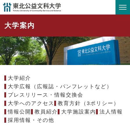
ペ
メニューを飛ばして本文へ
ー
ジ
大学案内
の
先
頭
で
す
。
大学紹介
大学広報（広報誌・パンフレットなど）
プレスリリース・情報交換会
大学へのアクセス
教育方針（3ポリシー）
情報公開
教員紹介
大学施設案内
法人情報
採用情報・その他