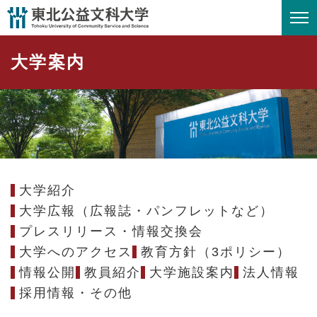
ペ
メニューを飛ばして本文へ
ー
ジ
大学案内
の
先
頭
で
す
。
大学紹介
大学広報（広報誌・パンフレットなど）
プレスリリース・情報交換会
大学へのアクセス
教育方針（3ポリシー）
情報公開
教員紹介
大学施設案内
法人情報
採用情報・その他