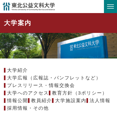
ペ
メニューを飛ばして本文へ
ー
ジ
大学案内
の
先
頭
で
す
。
大学紹介
大学広報（広報誌・パンフレットなど）
プレスリリース・情報交換会
大学へのアクセス
教育方針（3ポリシー）
情報公開
教員紹介
大学施設案内
法人情報
採用情報・その他