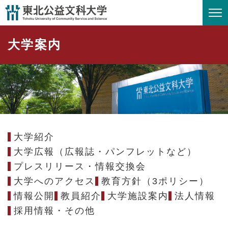
ペ
メニューを飛ばして本文へ
ー
ジ
大学案内
の
先
頭
で
す
。
大学紹介
大学広報（広報誌・パンフレットなど）
プレスリリース・情報交換会
大学へのアクセス
教育方針（3ポリシー）
情報公開
教員紹介
大学施設案内
法人情報
採用情報・その他