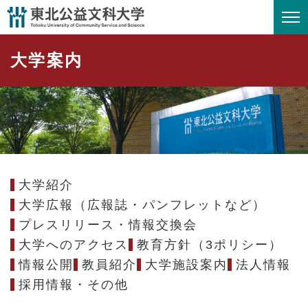
ペ
メニューを飛ばして本文へ
ー
ジ
大学案内
の
先
頭
で
す
。
大学紹介
大学広報（広報誌・パンフレットなど）
プレスリリース・情報交換会
大学へのアクセス
教育方針（3ポリシー）
情報公開
教員紹介
大学施設案内
法人情報
採用情報・その他