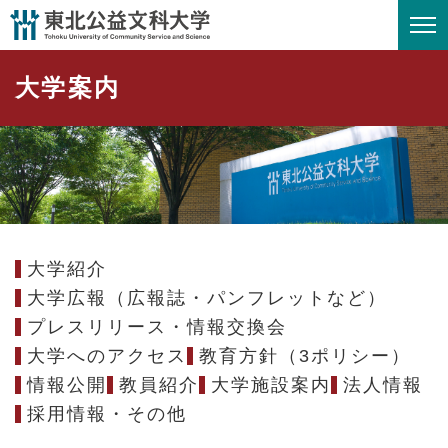
ペ
メニューを飛ばして本文へ
ー
ジ
大学案内
の
先
頭
で
す
。
大学紹介
大学広報（広報誌・パンフレットなど）
プレスリリース・情報交換会
大学へのアクセス
教育方針（3ポリシー）
情報公開
教員紹介
大学施設案内
法人情報
採用情報・その他