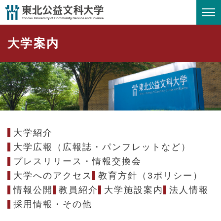
ペ
メニューを飛ばして本文へ
ー
ジ
大学案内
の
先
頭
で
す
。
大学紹介
大学広報（広報誌・パンフレットなど）
プレスリリース・情報交換会
大学へのアクセス
教育方針（3ポリシー）
情報公開
教員紹介
大学施設案内
法人情報
採用情報・その他