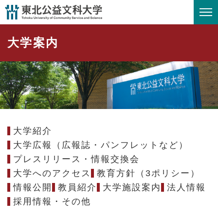
ペ
メニューを飛ばして本文へ
ー
ジ
大学案内
の
先
頭
で
す
。
大学紹介
大学広報（広報誌・パンフレットなど）
プレスリリース・情報交換会
大学へのアクセス
教育方針（3ポリシー）
情報公開
教員紹介
大学施設案内
法人情報
採用情報・その他