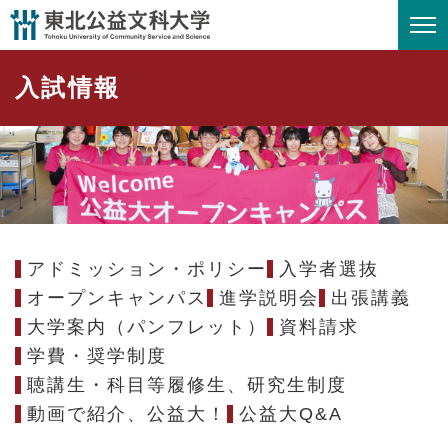
ペ
メニューを飛ばして本文へ
ー
ジ
入試情報
の
先
頭
で
す
。
アドミッション・ポリシー
入学者選抜
オープンキャンパス
進学説明会
出張講義
大学案内（パンフレット）
資料請求
学費・奨学制度
聴講生・科目等履修生、研究生制度
動画で紹介、公益大！
公益大Q&A