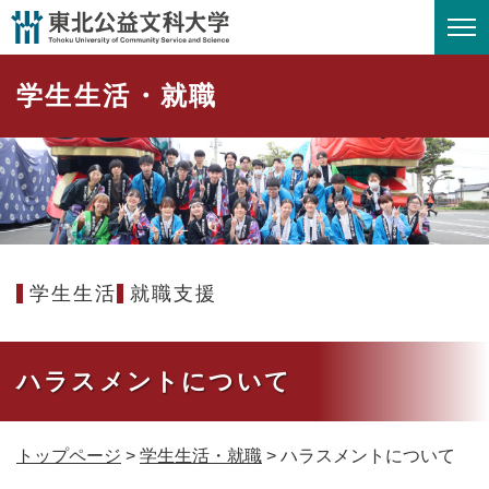
ペ
メニューを飛ばして本文へ
ー
ジ
学生生活・就職
の
先
頭
で
す
。
学生生活
就職支援
ハラスメントについて
トップページ
>
学生生活・就職
>
ハラスメントについて