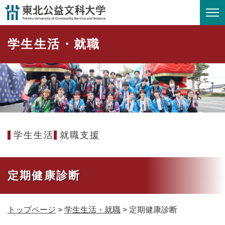
ペ
メニューを飛ばして本文へ
ー
ジ
学生生活・就職
の
先
頭
で
す
。
学生生活
就職支援
定期健康診断
トップページ
>
学生生活・就職
>
定期健康診断