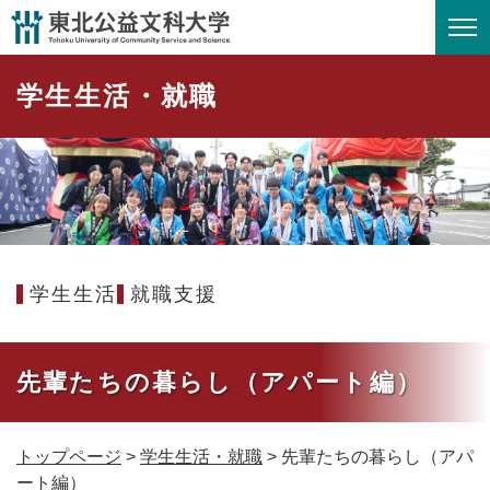
ペ
メニューを飛ばして本文へ
ー
ジ
学生生活・就職
の
先
頭
で
す
。
学生生活
就職支援
先輩たちの暮らし（アパート編）
トップページ
>
学生生活・就職
>
先輩たちの暮らし（アパ
ート編）