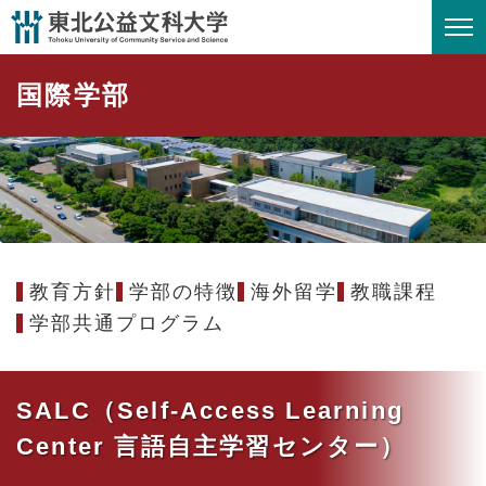
ペ
メニューを飛ばして本文へ
ー
ジ
国際学部
の
先
頭
で
す
。
教育方針
学部の特徴
海外留学
教職課程
学部共通プログラム
SALC（Self-Access Learning
Center 言語自主学習センター）