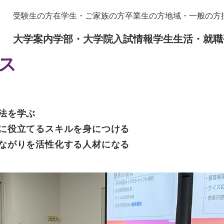
メニューを飛ばして本文へ
本
受験生の方
在学生・ご家族の方
卒業生の方
地域・一般の方
文
大学案内
学部・大学院
入試情報
学生生活・就職
ス
法を学ぶ
に役立てるスキルを身につける
ながりを活性化する人材になる