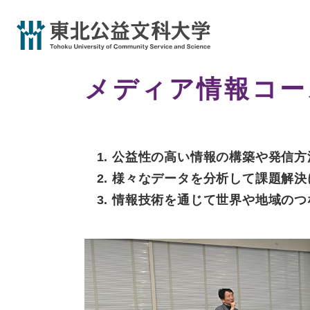
ペ
ー
ジ
の
先
メディア情報コー
頭
で
す
。
本
公益性の高い情報の構築や発信方
メディア情報コース
文
様々なデータを分析して課題解決
情報技術を通じて世界や地域のつ