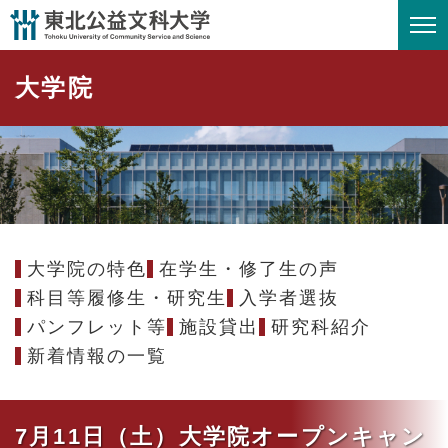
ペ
メニューを飛ばして本文へ
ー
ジ
大学院
の
先
頭
で
す
。
大学院の特色
在学生・修了生の声
科目等履修生・研究生
入学者選抜
パンフレット等
施設貸出
研究科紹介
新着情報の一覧
7月11日（土）大学院オープンキャン