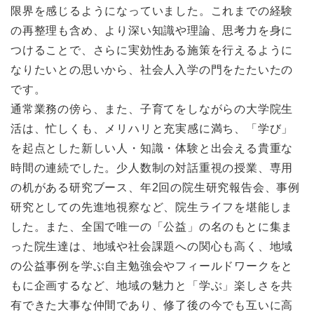
限界を感じるようになっていました。これまでの経験
の再整理も含め、より深い知識や理論、思考力を身に
つけることで、さらに実効性ある施策を行えるように
なりたいとの思いから、社会人入学の門をたたいたの
です。
通常業務の傍ら、また、子育てをしながらの大学院生
活は、忙しくも、メリハリと充実感に満ち、「学び」
を起点とした新しい人・知識・体験と出会える貴重な
時間の連続でした。少人数制の対話重視の授業、専用
の机がある研究ブース、年2回の院生研究報告会、事例
研究としての先進地視察など、院生ライフを堪能しま
した。また、全国で唯一の「公益」の名のもとに集ま
った院生達は、地域や社会課題への関心も高く、地域
の公益事例を学ぶ自主勉強会やフィールドワークをと
もに企画するなど、地域の魅力と「学ぶ」楽しさを共
有できた大事な仲間であり、修了後の今でも互いに高