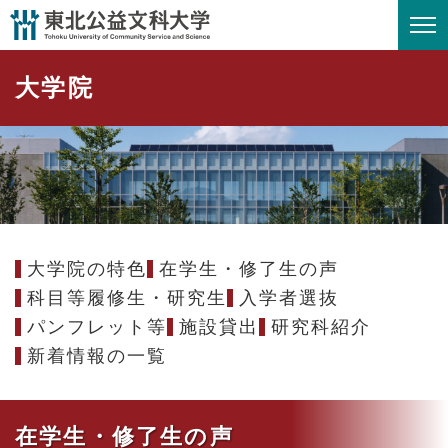
ペ
メニューを飛ばして本文へ
ー
ジ
大学院
の
先
頭
で
す
。
大学院の特色
在学生・修了生の声
科目等履修生・研究生
入学者選抜
パンフレット等
施設貸出
研究科紹介
新着情報の一覧
在学生・修了生の声