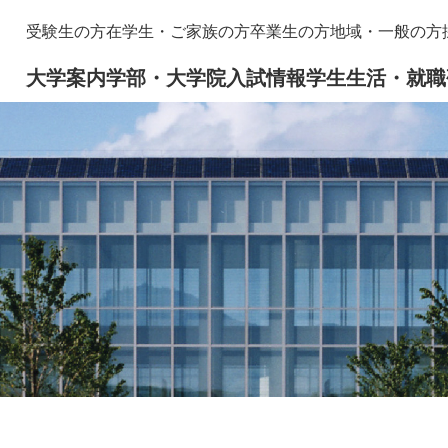
メニューを飛ばして本文へ
本
受験生の方
在学生・ご家族の方
卒業生の方
地域・一般の方
文
大学案内
学部・大学院
入試情報
学生生活・就職