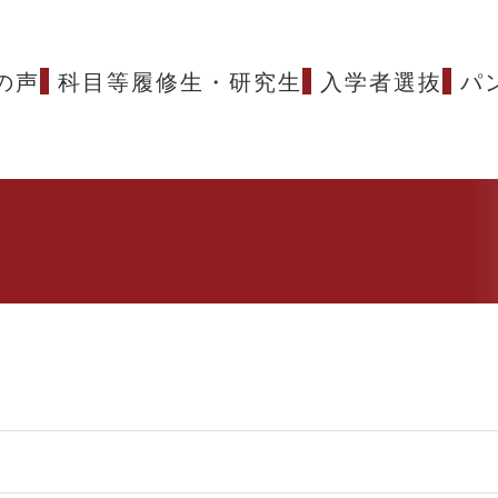
の声
科目等履修生・研究生
入学者選抜
パ