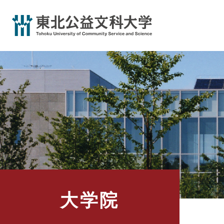
ペ
ー
ジ
の
先
頭
で
す
。
大学院