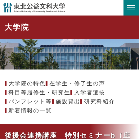
ペ
メニューを飛ばして本文へ
ー
ジ
大学院
の
先
頭
で
す
。
大学院の特色
在学生・修了生の声
科目等履修生・研究生
入学者選抜
パンフレット等
施設貸出
研究科紹介
新着情報の一覧
後援会連携講座 特別セミナーb（庄