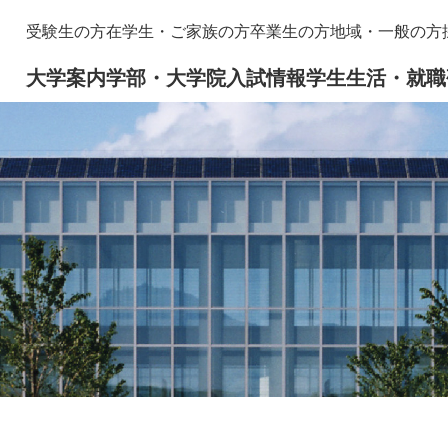
メニューを飛ばして本文へ
本
受験生の方
在学生・ご家族の方
卒業生の方
地域・一般の方
文
大学案内
学部・大学院
入試情報
学生生活・就職