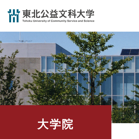
ペ
ー
ジ
の
先
頭
で
す
。
大学院