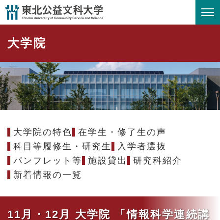
ペ
メニューを飛ばして本文へ
ー
ジ
大学院
の
先
頭
で
す
。
大学院の特色
在学生・修了生の声
科目等履修生・研究生
入学者選抜
パンフレット等
施設貸出
研究科紹介
新着情報の一覧
11月・12月 大学院 「情報科学連続講