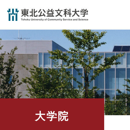
ペ
ー
ジ
の
先
頭
で
す
。
大学院