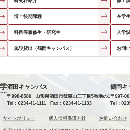
研究科紹介
修士
博士後期課程
在学
科目等履修生・研究生
入学
施設貸出（鶴岡キャンパス）
お問
酒田キャンパス
鶴岡キ
〒998-8580
山形県酒田市飯森山三丁目5番地の1
〒997-00
Tel：0234-41-1111
Fax：0234-41-1133
Tel：023
サイトポリシー
個人情報保護方針
お問い合わせ
© Tohoku University of Community Service and Science