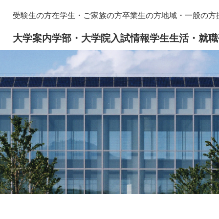
メニューを飛ばして本文へ
本
受験生の方
在学生・ご家族の方
卒業生の方
地域・一般の方
文
大学案内
学部・大学院
入試情報
学生生活・就職